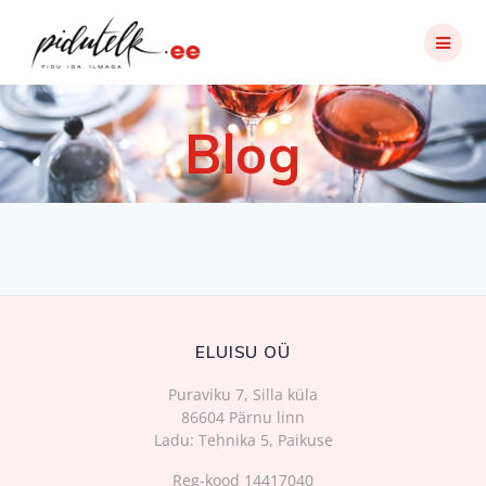
Skip
to
content
Blog
ELUISU OÜ
Puraviku 7, Silla küla
86604 Pärnu linn
Ladu: Tehnika 5, Paikuse
Reg-kood 14417040