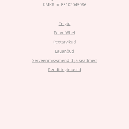
KMKR nr EE102045086
Telgid
Peomööbel
Peotarvikud
Lauanõud
Serveerimisvahendid ja seadmed
Renditingimused