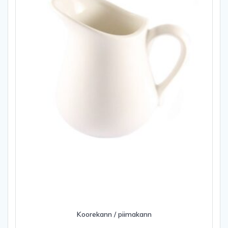
Koorekann / piimakann