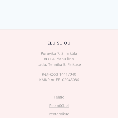
chosen
on
the
product
page
ELUISU OÜ
Puraviku 7, Silla küla
86604 Pärnu linn
Ladu: Tehnika 5, Paikuse
Reg-kood 14417040
KMKR nr EE102045086
Telgid
Peomööbel
Peotarvikud