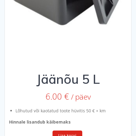
Jäänõu 5 L
6.00
€
/ päev
Lõhutud või kaotatud toote hüvitis 50 € + km
Hinnale lisandub käibemaks
Jäänõu
Lisa korvi