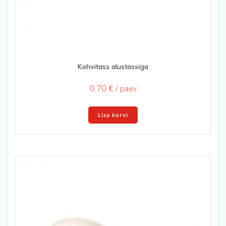
Kohvitass alustassiga
0.70
€
/ päev
Lisa korvi