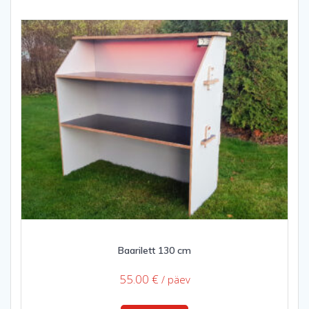
Baarilett 130 cm
55.00
€
/ päev