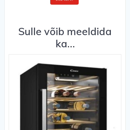
5
L
kogus
Sulle võib meeldida
ka…