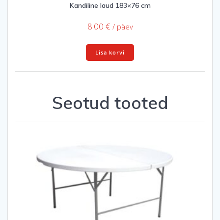
Kandiline laud 183×76 cm
8.00
€
/ päev
Lisa korvi
Seotud tooted