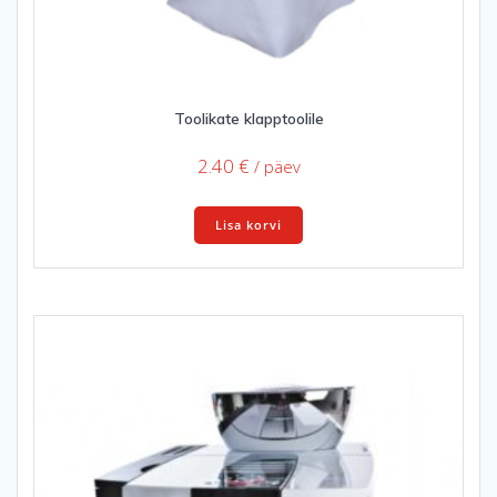
Toolikate klapptoolile
2.40
€
/ päev
Lisa korvi