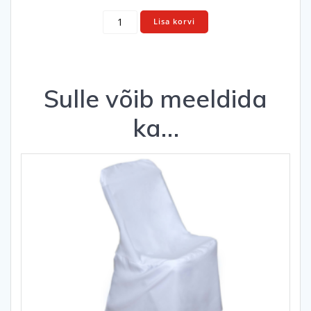
Klapptool
Lisa korvi
kogus
Sulle võib meeldida
ka…