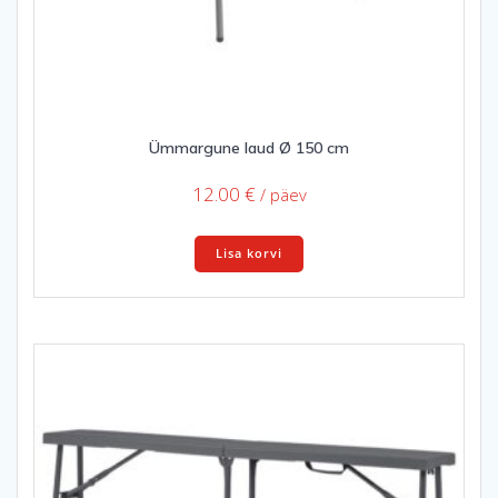
Ümmargune laud Ø 150 cm
12.00
€
/ päev
Lisa korvi