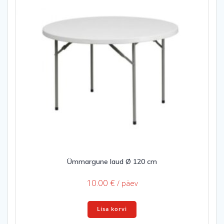
Ümmargune laud Ø 120 cm
10.00
€
/ päev
Lisa korvi