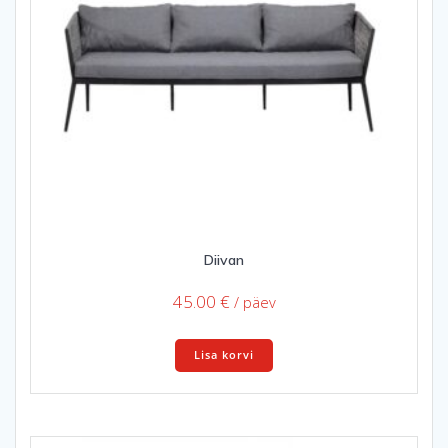
Diivan
45.00
€
/ päev
Lisa korvi