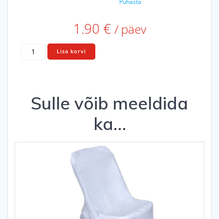
Puhasta
1.90
€
/ päev
Puidust
Lisa korvi
klapptool
kogus
Sulle võib meeldida
ka…