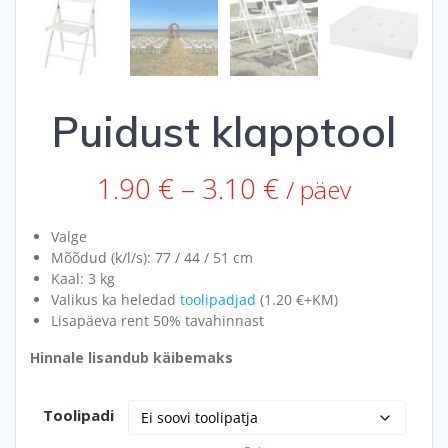
Puidust klapptool
Price
1.90
€
–
3.10
€
/ päev
range:
1.90 €
Valge
through
Mõõdud (k/l/s): 77 / 44 / 51 cm
3.10 €
Kaal: 3 kg
Valikus ka heledad
toolipadjad
(1.20 €+KM)
Lisapäeva rent 50% tavahinnast
Hinnale lisandub käibemaks
Toolipadi