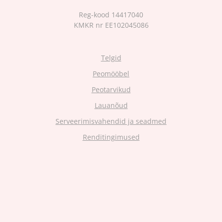
Reg-kood 14417040
KMKR nr EE102045086
Telgid
Peomööbel
Peotarvikud
Lauanõud
Serveerimisvahendid ja seadmed
Renditingimused