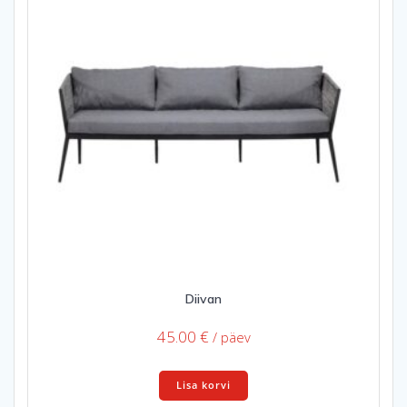
Diivan
45.00
€
/ päev
Lisa korvi