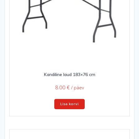
Kandiline laud 183×76 cm
8.00
€
/ päev
Lisa korvi