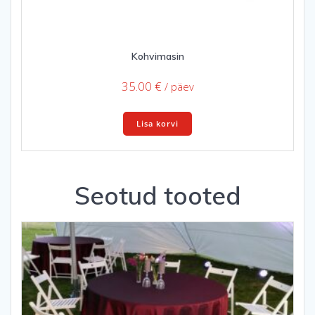
Kohvimasin
35.00
€
/ päev
Lisa korvi
Seotud tooted