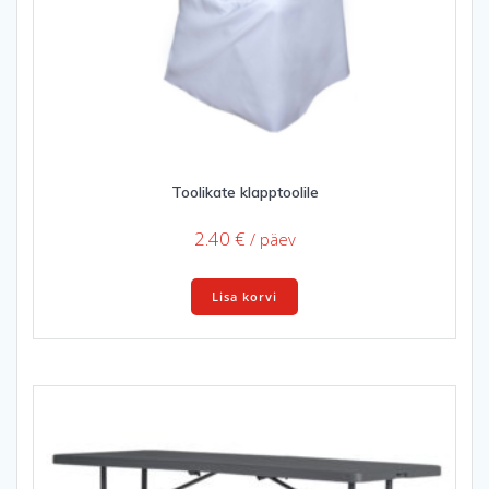
Toolikate klapptoolile
2.40
€
/ päev
Lisa korvi