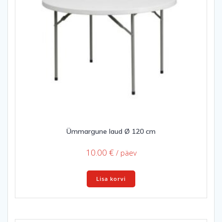
chosen
on
the
product
page
Ümmargune laud Ø 120 cm
10.00
€
/ päev
Lisa korvi