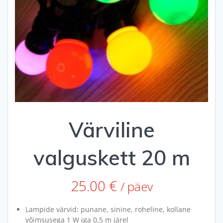
Värviline
valguskett 20 m
25.00
€
/ päev
Lampide värvid: punane, sinine, roheline, kollane
võimsusega 1 W iga 0,5 m järel