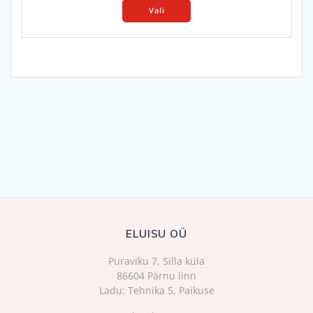
30.00 €
Vali
product
through
has
65.00 €
multiple
variants.
The
options
may
be
chosen
on
the
product
page
ELUISU OÜ
Puraviku 7, Silla küla
86604 Pärnu linn
Ladu: Tehnika 5, Paikuse