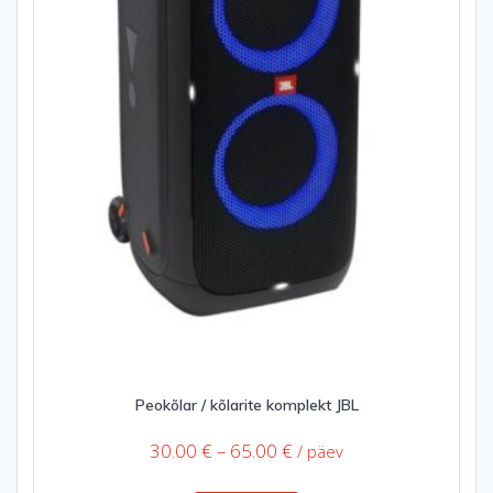
Peokõlar / kõlarite komplekt JBL
Price
30.00
€
–
65.00
€
/ päev
range:
This