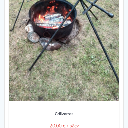
Grillvarras
20.00
€
/ päev