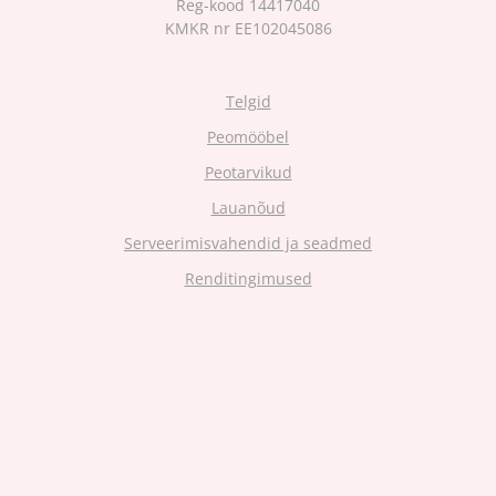
Reg-kood 14417040
KMKR nr EE102045086
Telgid
Peomööbel
Peotarvikud
Lauanõud
Serveerimisvahendid ja seadmed
Renditingimused