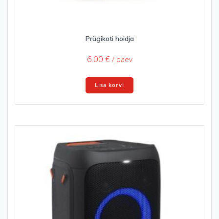
Prügikoti hoidja
6.00
€
/ päev
Lisa korvi