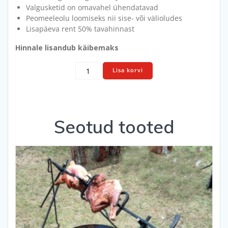
Valgusketid on omavahel ühendatavad
Peomeeleolu loomiseks nii sise- või välioludes
Lisapäeva rent 50% tavahinnast
Hinnale lisandub käibemaks
Värviline
Lisa korvi
valguskett
20
m
kogus
Seotud tooted