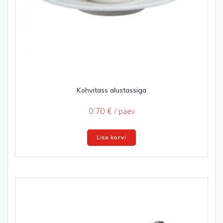
Kohvitass alustassiga
0.70
€
/ päev
Lisa korvi