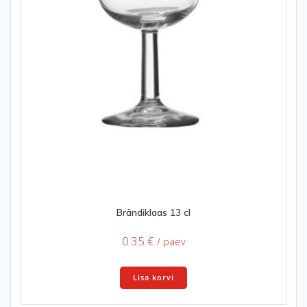
Brändiklaas 13 cl
0.35
€
/ päev
Lisa korvi