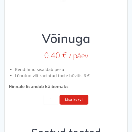
Võinuga
0.40
€
/ päev
Rendihind sisaldab pesu
Lõhutud või kaotatud toote hüvitis 6 €
Hinnale lisandub käibemaks
Võinuga
Lisa korvi
kogus