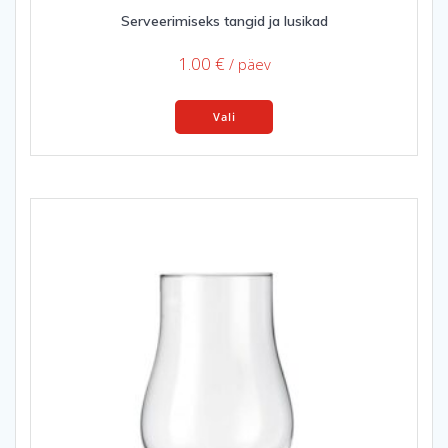
Serveerimiseks tangid ja lusikad
1.00
€
/ päev
This
Vali
product
has
multiple
variants.
The
options
may
be
chosen
on
the
product
page