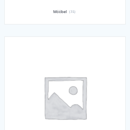
Mööbel
(31)