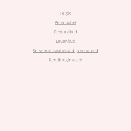
Telgid
Peomööbel
Peotarvikud
Lauanõud
Serveerimisvahendid ja seadmed
Renditingimused