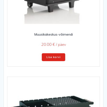
Muusikakeskus-võimendi
20.00
€
/ päev
Lisa korvi