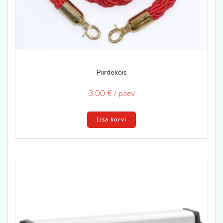
Piirdeköis
3.00
€
/ päev
Lisa korvi