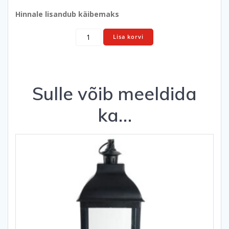
Hinnale lisandub käibemaks
Valguspuu
Lisa korvi
lauale
kogus
Sulle võib meeldida
ka…