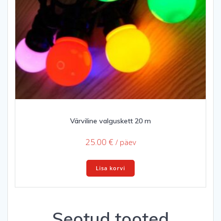
Värviline valguskett 20 m
25.00
€
/ päev
Lisa korvi
Seotud tooted