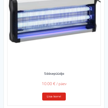
Sääsepüüdja
10.00
€
/ päev
Lisa korvi