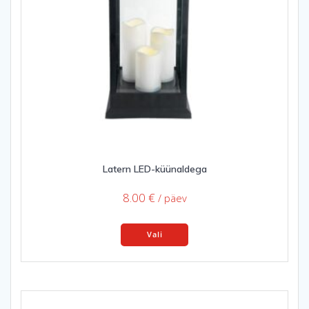
Latern LED-küünaldega
8.00
€
/ päev
This
Vali
product
has
multiple
variants.
The